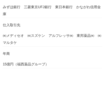
みずほ銀行 三菱東京UFJ銀行 東日本銀行 かながわ信用金
庫
仕入取引先
㈱メディセオ ㈱スズケン アルフレッサ㈱ 東邦薬品㈱ ㈱
マルタケ
年商
15億円（福西薬品グループ）